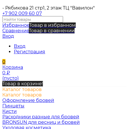
- Рябикова 21 стр1, 2 этаж ТЦ "Вавилон"
+7 902 009 60 07
Избранное
Товар в избранном
Сравнение
Товар в сравнении
Вход
Вход
Регистрация
0
Корзина
0
₽
(пусто)
Товар в корзине!
Каталог товаров
Каталог товаров
Оформление бровей
Пинцеты
Кисти
Расходники разные для бровей
BRONSUN для ресниц и бровей
Уходовая косметика