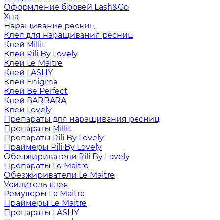
Оформление бровей Lash&Go
Хна
Наращивание ресниц
Клея для наращивания ресниц
Клей Millit
Клей Rili By Lovely
Клей Le Maitre
Клей LASHY
Клей Enigma
Клей Be Perfect
Клей BARBARA
Клей Lovely
Препараты для наращивания ресниц
Препараты Millit
Препараты Rili By Lovely
Праймеры Rili By Lovely
Обезжириватели Rili By Lovely
Препараты Le Maitre
Обезжириватели Le Maitre
Усилитель клея
Ремуверы Le Maitre
Праймеры Le Maitre
Препараты LASHY