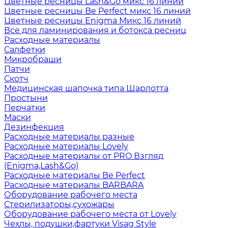
Цветные ресницы Lash&Go микс 16 линий
Цветные ресницы Be Perfect микс 16 линий
Цветные ресницы Enigma Микс 16 линий
Все для ламинирования и ботокса ресниц
Расходные материалы
Салфетки
Микробраши
Патчи
Скотч
Медицинская шапочка типа Шарлотта
Простыни
Перчатки
Маски
Дезинфекция
Расходные материалы разные
Расходные материалы Lovely
Расходные материалы от PRO Взгляд
(Enigma,Lash&Go)
Расходные материалы Be Perfect
Расходные материалы BARBARA
Оборудование рабочего места
Стерилизаторы,сухожары
Оборудование рабочего места от Lovely
Чехлы, подушки,фартуки Visag Style