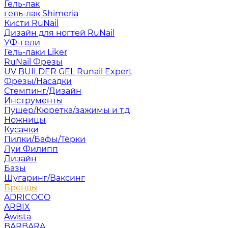
Гель-лак
гель-лак Shimeria
Кисти RuNail
Дизайн для ногтей RuNail
УФ-гели
Гель-лаки Liker
RuNail Фрезы
UV BUILDER GEL Runail Expert
Фрезы/Насадки
Стемпинг/Дизайн
Инструменты
Пушер/Кюретка/зажимы и т.д
Ножницы
Кусачки
Пилки/Бафы/Тёрки
Луи Филипп
Дизайн
Базы
Шугаринг/Ваксинг
Бренды
ADRICOCO
ARBIX
Awista
BARBARA