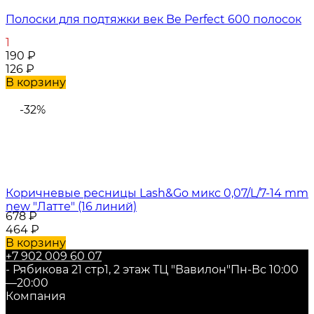
Полоски для подтяжки век Be Perfect 600 полосок
1
190
₽
126
₽
В корзину
-32%
Коричневые ресницы Lash&Go микс 0,07/L/7-14 mm
new "Латте" (16 линий)
678
₽
464
₽
В корзину
+7 902 009 60 07
- Рябикова 21 стр1, 2 этаж ТЦ "Вавилон"
Пн-Вс 10:00
—20:00
Компания