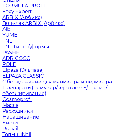
FORMULA PROFI
Foxy Expert
ARBIX (Арбикс)
Гель-лак ARBIX (Арбикс)
Albi
YUME
TNL
TNL Типсы\формы
PASHE
ADRICOCO
POLE
Elpaza (Эльпаза)
ELPAZA CLASSIC
Оборудование для маникюра и педикюра
Препараты(ремувер/кератогель/снятие/
обезжиривание)
Cosmoprofi
Масла
Расходники
Наращивание
Кисти
Runail
Топы ruNail