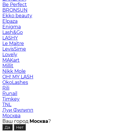
Be Perfect
BRONSUN
Ekko beauty
Elpaza
Enigma
Lash&Go
LASHY
Le Maitre
LevisSime
Lovely
MAKart
Millit
Nikk Mole
OH! MY LASH
OkoLashes
Rili
Runail
Timkey
TNL
Луи Филипп
Москва
Ваш город
Москва
?