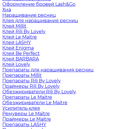
Оформление бровей Lash&Go
Хна
Наращивание ресниц
Клея для наращивания ресниц
Клей Millit
Клей Rili By Lovely
Клей Le Maitre
Клей LASHY
Клей Enigma
Клей Be Perfect
Клей BARBARA
Клей Lovely
Препараты для наращивания ресниц
Препараты Millit
Препараты Rili By Lovely
Праймеры Rili By Lovely
Обезжириватели Rili By Lovely
Препараты Le Maitre
Обезжириватели Le Maitre
Усилитель клея
Ремуверы Le Maitre
Праймеры Le Maitre
Препараты LASHY