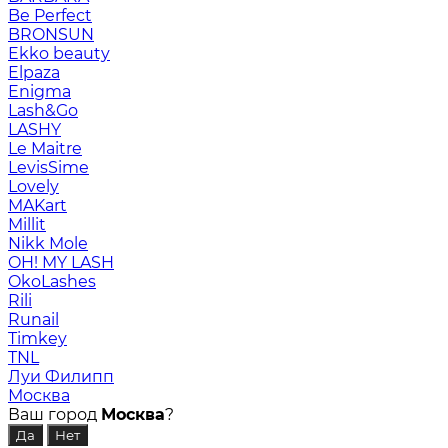
Be Perfect
BRONSUN
Ekko beauty
Elpaza
Enigma
Lash&Go
LASHY
Le Maitre
LevisSime
Lovely
MAKart
Millit
Nikk Mole
OH! MY LASH
OkoLashes
Rili
Runail
Timkey
TNL
Луи Филипп
Москва
Ваш город
Москва
?