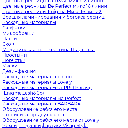
Цветные ресницы Lash&Go микс 16 линий
Цветные ресницы Be Perfect микс 16 линий
Цветные ресницы Enigma Микс 16 линий
Все для ламинирования и ботокса ресниц
Расходные материалы
Салфетки
Микробраши
Патчи
Скотч
Медицинская шапочка типа Шарлотта
Простыни
Перчатки
Маски
Дезинфекция
Расходные материалы разные
Расходные материалы Lovely
Расходные материалы от PRO Взгляд
(Enigma,Lash&Go)
Расходные материалы Be Perfect
Расходные материалы BARBARA
Оборудование рабочего места
Стерилизаторы,сухожары
Оборудование рабочего места от Lovely
Чехлы, подушки,фартуки Visag Style