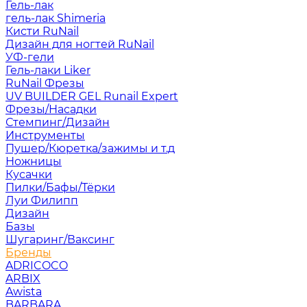
Гель-лак
гель-лак Shimeria
Кисти RuNail
Дизайн для ногтей RuNail
УФ-гели
Гель-лаки Liker
RuNail Фрезы
UV BUILDER GEL Runail Expert
Фрезы/Насадки
Стемпинг/Дизайн
Инструменты
Пушер/Кюретка/зажимы и т.д
Ножницы
Кусачки
Пилки/Бафы/Тёрки
Луи Филипп
Дизайн
Базы
Шугаринг/Ваксинг
Бренды
ADRICOCO
ARBIX
Awista
BARBARA