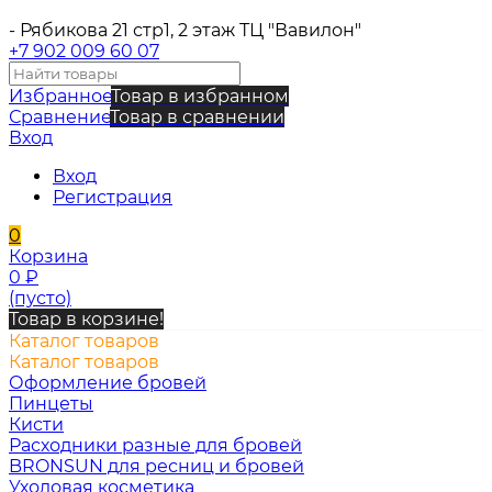
- Рябикова 21 стр1, 2 этаж ТЦ "Вавилон"
+7 902 009 60 07
Избранное
Товар в избранном
Сравнение
Товар в сравнении
Вход
Вход
Регистрация
0
Корзина
0
₽
(пусто)
Товар в корзине!
Каталог товаров
Каталог товаров
Оформление бровей
Пинцеты
Кисти
Расходники разные для бровей
BRONSUN для ресниц и бровей
Уходовая косметика