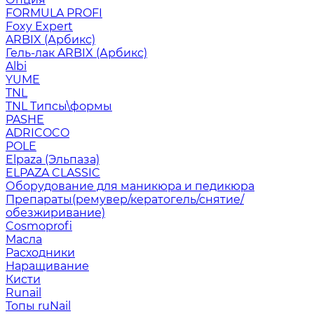
FORMULA PROFI
Foxy Expert
ARBIX (Арбикс)
Гель-лак ARBIX (Арбикс)
Albi
YUME
TNL
TNL Типсы\формы
PASHE
ADRICOCO
POLE
Elpaza (Эльпаза)
ELPAZA CLASSIC
Оборудование для маникюра и педикюра
Препараты(ремувер/кератогель/снятие/
обезжиривание)
Cosmoprofi
Масла
Расходники
Наращивание
Кисти
Runail
Топы ruNail