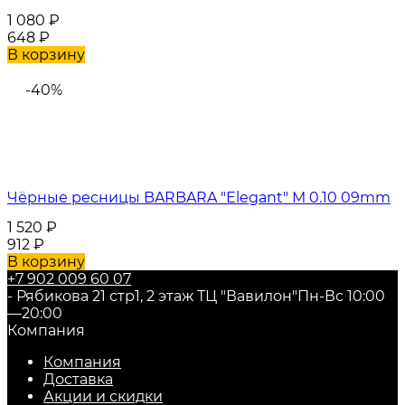
1 080
₽
648
₽
В корзину
-40%
Чёрные ресницы BARBARA "Elegant" M 0.10 09mm
1 520
₽
912
₽
В корзину
+7 902 009 60 07
- Рябикова 21 стр1, 2 этаж ТЦ "Вавилон"
Пн-Вс 10:00
—20:00
Компания
Компания
Доставка
Акции и скидки