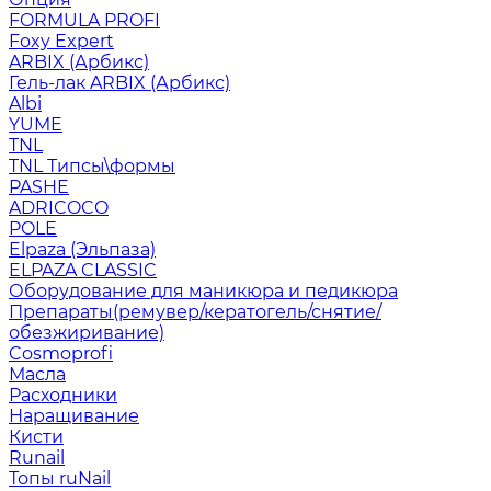
FORMULA PROFI
Foxy Expert
ARBIX (Арбикс)
Гель-лак ARBIX (Арбикс)
Albi
YUME
TNL
TNL Типсы\формы
PASHE
ADRICOCO
POLE
Elpaza (Эльпаза)
ELPAZA CLASSIC
Оборудование для маникюра и педикюра
Препараты(ремувер/кератогель/снятие/
обезжиривание)
Cosmoprofi
Масла
Расходники
Наращивание
Кисти
Runail
Топы ruNail