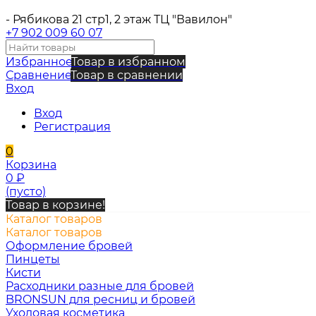
- Рябикова 21 стр1, 2 этаж ТЦ "Вавилон"
+7 902 009 60 07
Избранное
Товар в избранном
Сравнение
Товар в сравнении
Вход
Вход
Регистрация
0
Корзина
0
₽
(пусто)
Товар в корзине!
Каталог товаров
Каталог товаров
Оформление бровей
Пинцеты
Кисти
Расходники разные для бровей
BRONSUN для ресниц и бровей
Уходовая косметика