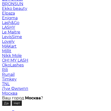
BRONSUN
Ekko beauty
Elpaza
Enigma
Lash&Go
LASHY
Le Maitre
LevisSime
Lovely
MAKart
Millit
Nikk Mole
OH! MY LASH
OkoLashes
Rili
Runail
Timkey
TNL
Луи Филипп
Москва
Ваш город
Москва
?