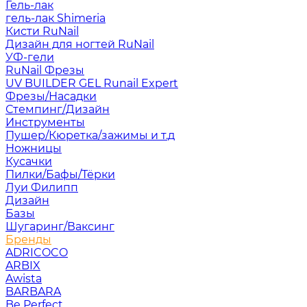
Гель-лак
гель-лак Shimeria
Кисти RuNail
Дизайн для ногтей RuNail
УФ-гели
RuNail Фрезы
UV BUILDER GEL Runail Expert
Фрезы/Насадки
Стемпинг/Дизайн
Инструменты
Пушер/Кюретка/зажимы и т.д
Ножницы
Кусачки
Пилки/Бафы/Тёрки
Луи Филипп
Дизайн
Базы
Шугаринг/Ваксинг
Бренды
ADRICOCO
ARBIX
Awista
BARBARA
Be Perfect