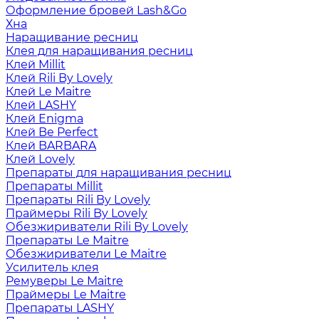
Оформление бровей Lash&Go
Хна
Наращивание ресниц
Клея для наращивания ресниц
Клей Millit
Клей Rili By Lovely
Клей Le Maitre
Клей LASHY
Клей Enigma
Клей Be Perfect
Клей BARBARA
Клей Lovely
Препараты для наращивания ресниц
Препараты Millit
Препараты Rili By Lovely
Праймеры Rili By Lovely
Обезжириватели Rili By Lovely
Препараты Le Maitre
Обезжириватели Le Maitre
Усилитель клея
Ремуверы Le Maitre
Праймеры Le Maitre
Препараты LASHY