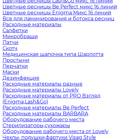
Цветные ресницы Lash&Go микс 16 линий
Цветные ресницы Be Perfect микс 16 линий
Цветные ресницы Enigma Микс 16 линий
Все для ламинирования и ботокса ресниц
Расходные материалы
Салфетки
Микробраши
Патчи
Скотч
Медицинская шапочка типа Шарлотта
Простыни
Перчатки
Маски
Дезинфекция
Расходные материалы разные
Расходные материалы Lovely
Расходные материалы от PRO Взгляд
(Enigma,Lash&Go)
Расходные материалы Be Perfect
Расходные материалы BARBARA
Оборудование рабочего места
Стерилизаторы,сухожары
Оборудование рабочего места от Lovely
Чехлы, подушки,фартуки Visag Style