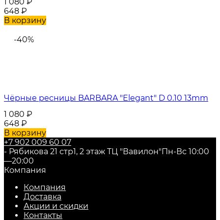
1 080
₽
648
₽
В корзину
-40%
Чёрные ресницы BARBARA "Elegant" D 0.10 13mm
1 080
₽
648
₽
В корзину
+7 902 009 60 07
- Рябикова 21 стр1, 2 этаж ТЦ "Вавилон"
Пн-Вс 10:00
—20:00
Компания
Компания
Доставка
Акции и скидки
Контакты