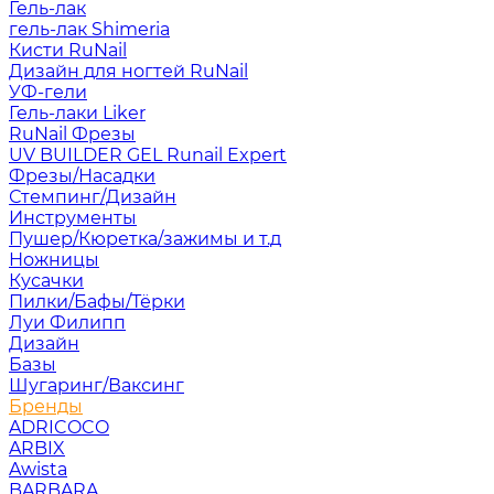
Гель-лак
гель-лак Shimeria
Кисти RuNail
Дизайн для ногтей RuNail
УФ-гели
Гель-лаки Liker
RuNail Фрезы
UV BUILDER GEL Runail Expert
Фрезы/Насадки
Стемпинг/Дизайн
Инструменты
Пушер/Кюретка/зажимы и т.д
Ножницы
Кусачки
Пилки/Бафы/Тёрки
Луи Филипп
Дизайн
Базы
Шугаринг/Ваксинг
Бренды
ADRICOCO
ARBIX
Awista
BARBARA