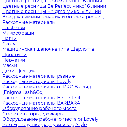
Цветные ресницы Lash&Go микс 16 линий
Цветные ресницы Be Perfect микс 16 линий
Цветные ресницы Enigma Микс 16 линий
Все для ламинирования и ботокса ресниц
Расходные материалы
Салфетки
Микробраши
Патчи
Скотч
Медицинская шапочка типа Шарлотта
Простыни
Перчатки
Маски
Дезинфекция
Расходные материалы разные
Расходные материалы Lovely
Расходные материалы от PRO Взгляд
(Enigma,Lash&Go)
Расходные материалы Be Perfect
Расходные материалы BARBARA
Оборудование рабочего места
Стерилизаторы,сухожары
Оборудование рабочего места от Lovely
Чехлы, подушки,фартуки Visag Style