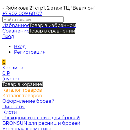
- Рябикова 21 стр1, 2 этаж ТЦ "Вавилон"
+7 902 009 60 07
Избранное
Товар в избранном
Сравнение
Товар в сравнении
Вход
Вход
Регистрация
0
Корзина
0
₽
(пусто)
Товар в корзине!
Каталог товаров
Каталог товаров
Оформление бровей
Пинцеты
Кисти
Расходники разные для бровей
BRONSUN для ресниц и бровей
Уходовая косметика