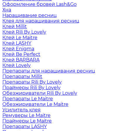
Оформление бровей Lash&Go
Хна
Наращивание ресниц
Клея для наращивания ресниц
Клей Millit
Клей Rili By Lovely
Клей Le Maitre
Клей LASHY
Клей Enigma
Клей Be Perfect
Клей BARBARA
Клей Lovely
Препараты для наращивания ресниц
Препараты Millit
Препараты Rili By Lovely
Праймеры Rili By Lovely
Обезжириватели Rili By Lovely
Препараты Le Maitre
Обезжириватели Le Maitre
Усилитель клея
Ремуверы Le Maitre
Праймеры Le Maitre
Препараты LASHY