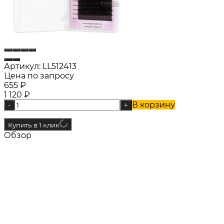
Артикул:
LL512413
Цена по запросу
655
₽
1 120
₽
В корзину
-
+
Купить в 1 клик
Обзор