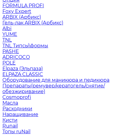
FORMULA PROFI
Foxy Expert
ARBIX (Арбикс)
Гель-лак ARBIX (Арбикс)
Albi
YUME
TNL
TNL Типсы\формы
PASHE
ADRICOCO
POLE
Elpaza (Эльпаза)
ELPAZA CLASSIC
Оборудование для маникюра и педикюра
Препараты(ремувер/кератогель/снятие/
обезжиривание)
Cosmoprofi
Масла
Расходники
Наращивание
Кисти
Runail
Топы ruNail