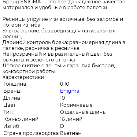
Бренд ENIGMA — это всегда надёжное качество
материалов и удобные в работе палетки.
Ресницы упругие и эластичные: без заломов и
потери изгиба
Ультра-лёгкие: безвредны для натуральных
ресниц
Двойной контроль брака: равномерная длина в
палетке, ресничка к ресничке
Непрозрачный и выразительный цвет без
рыжины и зелёного оттенка
Лёгкое снятие с ленты и гарантия быстрой,
комфортной работы
Характеристики
Толщина
0.10
Бренд
Enigma
Длина
10
Цвет
Коричневые
Тип
Отдельные длины
Кол-во линий
16 линий
Изгиб
D
Страна производства
Вьетнам