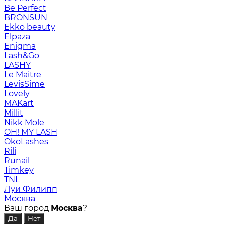
Be Perfect
BRONSUN
Ekko beauty
Elpaza
Enigma
Lash&Go
LASHY
Le Maitre
LevisSime
Lovely
MAKart
Millit
Nikk Mole
OH! MY LASH
OkoLashes
Rili
Runail
Timkey
TNL
Луи Филипп
Москва
Ваш город
Москва
?