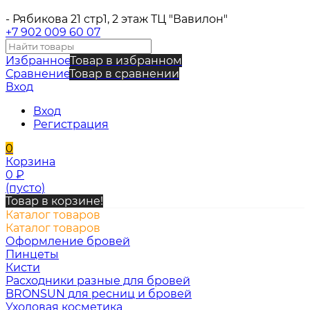
- Рябикова 21 стр1, 2 этаж ТЦ "Вавилон"
+7 902 009 60 07
Избранное
Товар в избранном
Сравнение
Товар в сравнении
Вход
Вход
Регистрация
0
Корзина
0
₽
(пусто)
Товар в корзине!
Каталог товаров
Каталог товаров
Оформление бровей
Пинцеты
Кисти
Расходники разные для бровей
BRONSUN для ресниц и бровей
Уходовая косметика