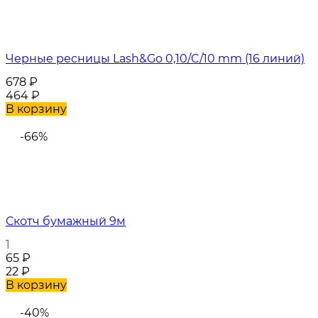
Черные ресницы Lash&Go 0,10/C/10 mm (16 линий)
678
₽
464
₽
В корзину
-66%
Скотч бумажный 9м
1
65
₽
22
₽
В корзину
-40%