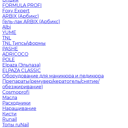
FORMULA PROFI
Foxy Expert
ARBIX (Арбикс)
Гель-лак ARBIX (Арбикс)
Albi
YUME
TNL
TNL Типсы\формы
PASHE
ADRICOCO
POLE
Elpaza (Эльпаза)
ELPAZA CLASSIC
Оборудование для маникюра и педикюра
Препараты(ремувер/кератогель/снятие/
обезжиривание)
Cosmoprofi
Масла
Расходники
Наращивание
Кисти
Runail
Топы ruNail