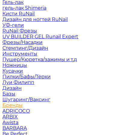
Гель-лак
гель-лак Shimeria
Кисти RuNail
Дизайн для ногтей RuNail
УФ-гели
RuNail Фрезы
UV BUILDER GEL Runail Expert
Фрезы/Насадки
Стемпинг/Дизайн
Инструменты
Пушер/Кюретка/зажимы и т.д
Ножницы
Кусачки
Пилки/Бафы/Тёрки
Луи Филипп
Дизайн
Базы
Шугаринг/Ваксинг
Бренды
ADRICOCO
ARBIX
Awista
BARBARA
Be Perfect