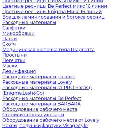
Цветные ресницы Lash&Go микс 16 линий
Цветные ресницы Be Perfect микс 16 линий
Цветные ресницы Enigma Микс 16 линий
Все для ламинирования и ботокса ресниц
Расходные материалы
Салфетки
Микробраши
Патчи
Скотч
Медицинская шапочка типа Шарлотта
Простыни
Перчатки
Маски
Дезинфекция
Расходные материалы разные
Расходные материалы Lovely
Расходные материалы от PRO Взгляд
(Enigma,Lash&Go)
Расходные материалы Be Perfect
Расходные материалы BARBARA
Оборудование рабочего места
Стерилизаторы,сухожары
Оборудование рабочего места от Lovely
Чехлы, подушки,фартуки Visag Style