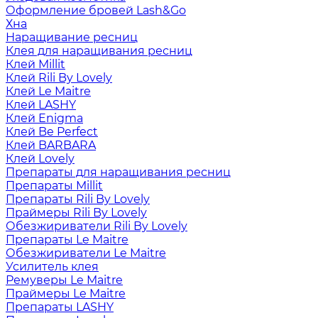
Оформление бровей Lash&Go
Хна
Наращивание ресниц
Клея для наращивания ресниц
Клей Millit
Клей Rili By Lovely
Клей Le Maitre
Клей LASHY
Клей Enigma
Клей Be Perfect
Клей BARBARA
Клей Lovely
Препараты для наращивания ресниц
Препараты Millit
Препараты Rili By Lovely
Праймеры Rili By Lovely
Обезжириватели Rili By Lovely
Препараты Le Maitre
Обезжириватели Le Maitre
Усилитель клея
Ремуверы Le Maitre
Праймеры Le Maitre
Препараты LASHY