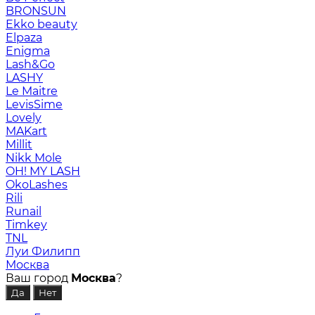
BRONSUN
Ekko beauty
Elpaza
Enigma
Lash&Go
LASHY
Le Maitre
LevisSime
Lovely
MAKart
Millit
Nikk Mole
OH! MY LASH
OkoLashes
Rili
Runail
Timkey
TNL
Луи Филипп
Москва
Ваш город
Москва
?