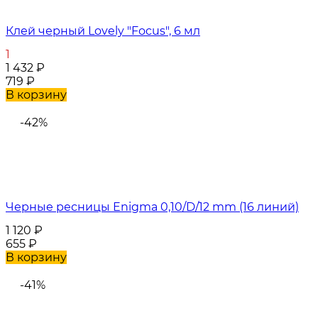
Клей черный Lovely "Focus", 6 мл
1
1 432
₽
719
₽
В корзину
-42%
Черные ресницы Enigma 0,10/D/12 mm (16 линий)
1 120
₽
655
₽
В корзину
-41%