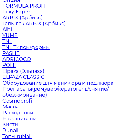
FORMULA PROFI
Foxy Expert
ARBIX (Арбикс)
Гель-лак ARBIX (Арбикс)
Albi
YUME
TNL
TNL Типсы\формы
PASHE
ADRICOCO
POLE
Elpaza (Эльпаза)
ELPAZA CLASSIC
Оборудование для маникюра и педикюра
Препараты(ремувер/кератогель/снятие/
обезжиривание)
Cosmoprofi
Масла
Расходники
Наращивание
Кисти
Runail
Топы ruNail