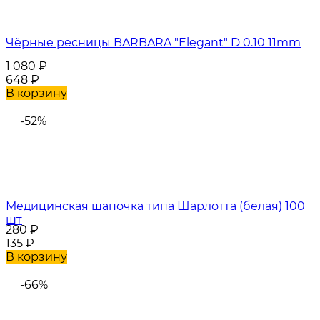
Чёрные ресницы BARBARA "Elegant" D 0.10 11mm
1 080
₽
648
₽
В корзину
-52%
Медицинская шапочка типа Шарлотта (белая) 100
шт
280
₽
135
₽
В корзину
-66%