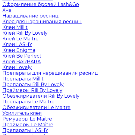
Оформление бровей Lash&Go
Хна
Наращивание ресниц
Клея для наращивания ресниц
Клей Millit
Клей Rili By Lovely
Клей Le Maitre
Клей LASHY
Клей Enigma
Клей Be Perfect
Клей BARBARA
Клей Lovely
Препараты для наращивания ресниц
Препараты Millit
Препараты Rili By Lovely
Праймеры Rili By Lovely
Обезжириватели Rili By Lovely
Препараты Le Maitre
Обезжириватели Le Maitre
Усилитель клея
Ремуверы Le Maitre
Праймеры Le Maitre
Препараты LASHY