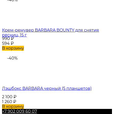
Крем-ремувер BARBARA BOUNTY для снятия
ресниц, 15 г
990
₽
594
₽
В корзину
-40%
Лэшбокс BARBARA черный (5 планшетов)
2 100
₽
1 260
₽
В корзину
+7 902 009 60 07