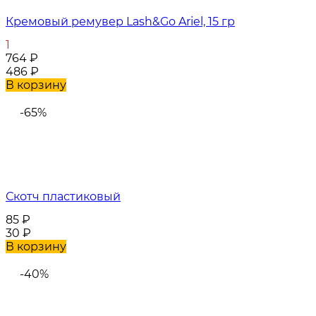
Кремовый ремувер Lash&Go Ariel, 15 гр
1
764
₽
486
₽
В корзину
-65%
Скотч пластиковый
85
₽
30
₽
В корзину
-40%