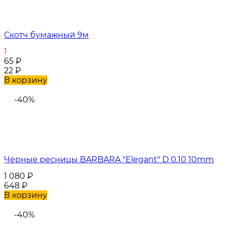
Скотч бумажный 9м
1
65
₽
22
₽
В корзину
-40%
Чёрные ресницы BARBARA "Elegant" D 0.10 10mm
1 080
₽
648
₽
В корзину
-40%