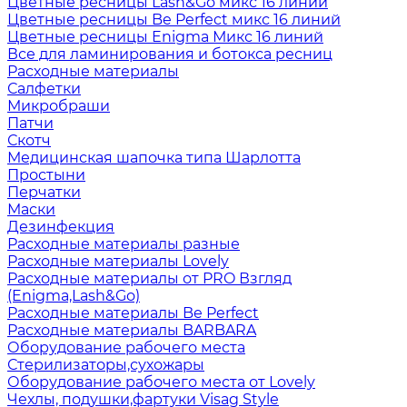
Цветные ресницы Lash&Go микс 16 линий
Цветные ресницы Be Perfect микс 16 линий
Цветные ресницы Enigma Микс 16 линий
Все для ламинирования и ботокса ресниц
Расходные материалы
Салфетки
Микробраши
Патчи
Скотч
Медицинская шапочка типа Шарлотта
Простыни
Перчатки
Маски
Дезинфекция
Расходные материалы разные
Расходные материалы Lovely
Расходные материалы от PRO Взгляд
(Enigma,Lash&Go)
Расходные материалы Be Perfect
Расходные материалы BARBARA
Оборудование рабочего места
Стерилизаторы,сухожары
Оборудование рабочего места от Lovely
Чехлы, подушки,фартуки Visag Style