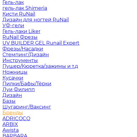
Гель-лак
гель-лак Shimeria
Кисти RuNail
Дизайн для ногтей RuNail
УФ-гели
Гель-лаки Liker
RuNail Фрезы
UV BUILDER GEL Runail Expert
Фрезы/Насадки
Стемпинг/Дизайн
Инструменты
Пушер/Кюретка/зажимы и т.д
Ножницы
Кусачки
Пилки/Бафы/Тёрки
Луи Филипп
Дизайн
Базы
Шугаринг/Ваксинг
Бренды
ADRICOCO
ARBIX
Awista
BARBARA