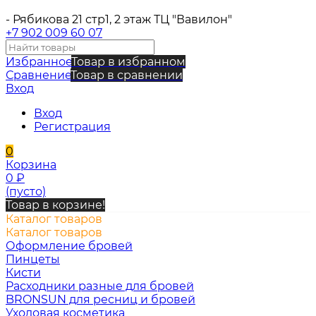
- Рябикова 21 стр1, 2 этаж ТЦ "Вавилон"
+7 902 009 60 07
Избранное
Товар в избранном
Сравнение
Товар в сравнении
Вход
Вход
Регистрация
0
Корзина
0
₽
(пусто)
Товар в корзине!
Каталог товаров
Каталог товаров
Оформление бровей
Пинцеты
Кисти
Расходники разные для бровей
BRONSUN для ресниц и бровей
Уходовая косметика