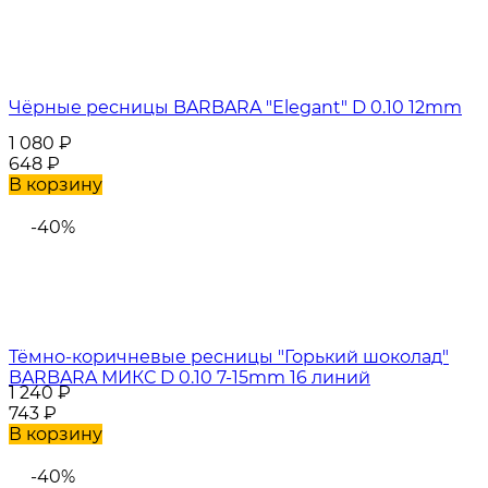
Чёрные ресницы BARBARA "Elegant" D 0.10 12mm
1 080
₽
648
₽
В корзину
-40%
Тёмно-коричневые ресницы "Горький шоколад"
BARBARA МИКС D 0.10 7-15mm 16 линий
1 240
₽
743
₽
В корзину
-40%