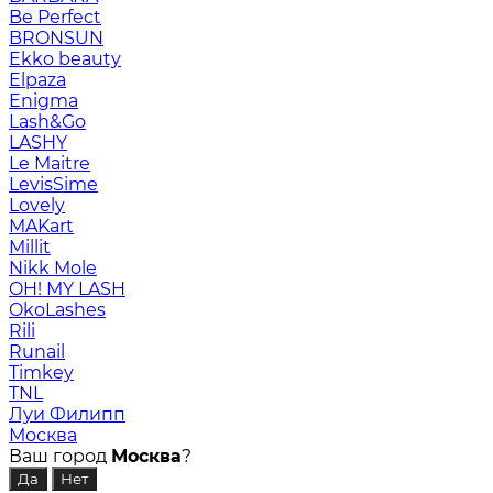
Be Perfect
BRONSUN
Ekko beauty
Elpaza
Enigma
Lash&Go
LASHY
Le Maitre
LevisSime
Lovely
MAKart
Millit
Nikk Mole
OH! MY LASH
OkoLashes
Rili
Runail
Timkey
TNL
Луи Филипп
Москва
Ваш город
Москва
?