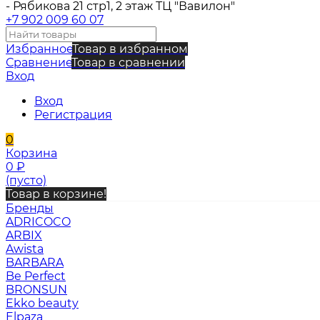
- Рябикова 21 стр1, 2 этаж ТЦ "Вавилон"
+7 902 009 60 07
Избранное
Товар в избранном
Сравнение
Товар в сравнении
Вход
Вход
Регистрация
0
Корзина
0
₽
(пусто)
Товар в корзине!
Бренды
ADRICOCO
ARBIX
Awista
BARBARA
Be Perfect
BRONSUN
Ekko beauty
Elpaza