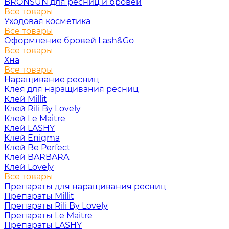
BRONSUN для ресниц и бровей
Все товары
Уходовая косметика
Все товары
Оформление бровей Lash&Go
Все товары
Хна
Все товары
Наращивание ресниц
Клея для наращивания ресниц
Клей Millit
Клей Rili By Lovely
Клей Le Maitre
Клей LASHY
Клей Enigma
Клей Be Perfect
Клей BARBARA
Клей Lovely
Все товары
Препараты для наращивания ресниц
Препараты Millit
Препараты Rili By Lovely
Препараты Le Maitre
Препараты LASHY