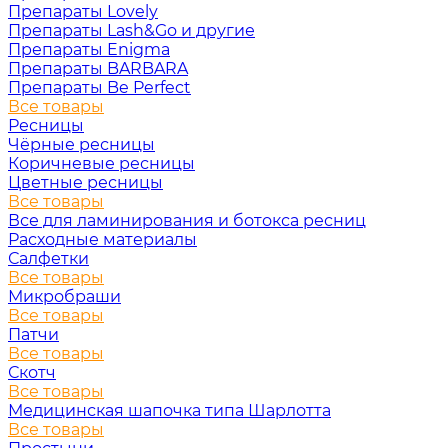
Препараты Lovely
Препараты Lash&Go и другие
Препараты Enigma
Препараты BARBARA
Препараты Be Perfect
Все товары
Ресницы
Чёрные ресницы
Коричневые ресницы
Цветные ресницы
Все товары
Все для ламинирования и ботокса ресниц
Расходные материалы
Салфетки
Все товары
Микробраши
Все товары
Патчи
Все товары
Скотч
Все товары
Медицинская шапочка типа Шарлотта
Все товары