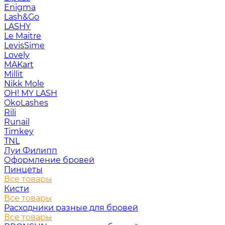
Enigma
Lash&Go
LASHY
Le Maitre
LevisSime
Lovely
MAKart
Millit
Nikk Mole
OH! MY LASH
OkoLashes
Rili
Runail
Timkey
TNL
Луи Филипп
Оформление бровей
Пинцеты
Все товары
Кисти
Все товары
Расходники разные для бровей
Все товары