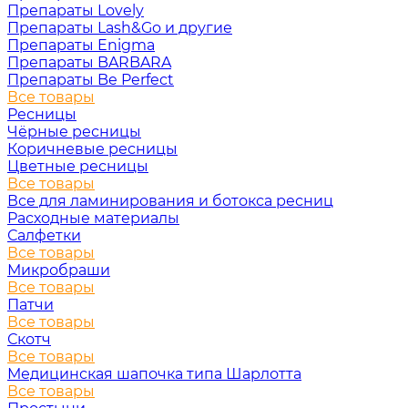
Препараты Lovely
Препараты Lash&Go и другие
Препараты Enigma
Препараты BARBARA
Препараты Be Perfect
Все товары
Ресницы
Чёрные ресницы
Коричневые ресницы
Цветные ресницы
Все товары
Все для ламинирования и ботокса ресниц
Расходные материалы
Салфетки
Все товары
Микробраши
Все товары
Патчи
Все товары
Скотч
Все товары
Медицинская шапочка типа Шарлотта
Все товары