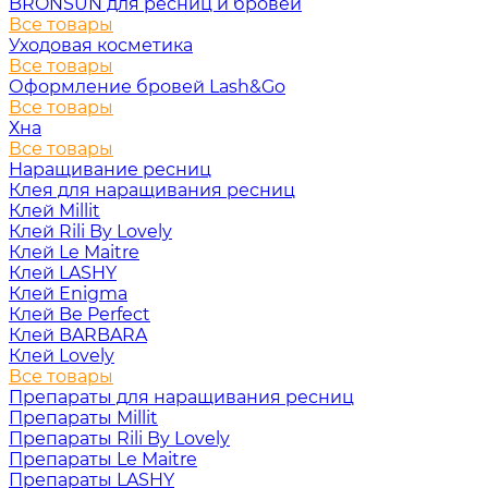
BRONSUN для ресниц и бровей
Все товары
Уходовая косметика
Все товары
Оформление бровей Lash&Go
Все товары
Хна
Все товары
Наращивание ресниц
Клея для наращивания ресниц
Клей Millit
Клей Rili By Lovely
Клей Le Maitre
Клей LASHY
Клей Enigma
Клей Be Perfect
Клей BARBARA
Клей Lovely
Все товары
Препараты для наращивания ресниц
Препараты Millit
Препараты Rili By Lovely
Препараты Le Maitre
Препараты LASHY