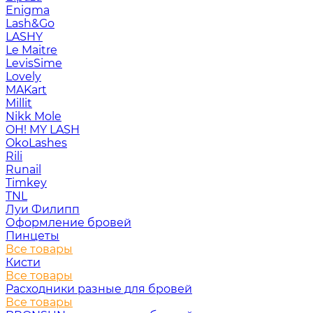
Enigma
Lash&Go
LASHY
Le Maitre
LevisSime
Lovely
MAKart
Millit
Nikk Mole
OH! MY LASH
OkoLashes
Rili
Runail
Timkey
TNL
Луи Филипп
Оформление бровей
Пинцеты
Все товары
Кисти
Все товары
Расходники разные для бровей
Все товары