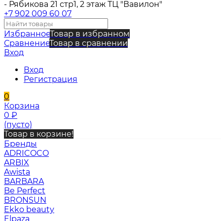
- Рябикова 21 стр1, 2 этаж ТЦ "Вавилон"
+7 902 009 60 07
Избранное
Товар в избранном
Сравнение
Товар в сравнении
Вход
Вход
Регистрация
0
Корзина
0
₽
(пусто)
Товар в корзине!
Бренды
ADRICOCO
ARBIX
Awista
BARBARA
Be Perfect
BRONSUN
Ekko beauty
Elpaza