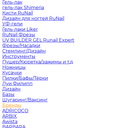
Гель-лак
гель-лак Shimeria
Кисти RuNail
Дизайн для ногтей RuNail
УФ-гели
Гель-лаки Liker
RuNail Фрезы
UV BUILDER GEL Runail Expert
Фрезы/Насадки
Стемпинг/Дизайн
Инструменты
Пушер/Кюретка/зажимы и т.д
Ножницы
Кусачки
Пилки/Бафы/Тёрки
Луи Филипп
Дизайн
Базы
Шугаринг/Ваксинг
Бренды
ADRICOCO
ARBIX
Awista
BARBARA