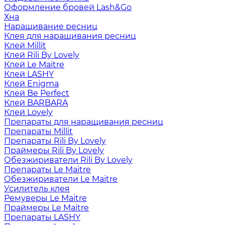
Оформление бровей Lash&Go
Хна
Наращивание ресниц
Клея для наращивания ресниц
Клей Millit
Клей Rili By Lovely
Клей Le Maitre
Клей LASHY
Клей Enigma
Клей Be Perfect
Клей BARBARA
Клей Lovely
Препараты для наращивания ресниц
Препараты Millit
Препараты Rili By Lovely
Праймеры Rili By Lovely
Обезжириватели Rili By Lovely
Препараты Le Maitre
Обезжириватели Le Maitre
Усилитель клея
Ремуверы Le Maitre
Праймеры Le Maitre
Препараты LASHY