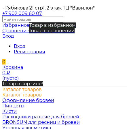
- Рябикова 21 стр1, 2 этаж ТЦ "Вавилон"
+7 902 009 60 07
Избранное
Товар в избранном
Сравнение
Товар в сравнении
Вход
Вход
Регистрация
0
Корзина
0
₽
(пусто)
Товар в корзине!
Каталог товаров
Каталог товаров
Оформление бровей
Пинцеты
Кисти
Расходники разные для бровей
BRONSUN для ресниц и бровей
Уходовая косметика