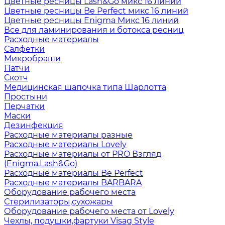
Цветные ресницы Lash&Go микс 16 линий
Цветные ресницы Be Perfect микс 16 линий
Цветные ресницы Enigma Микс 16 линий
Все для ламинирования и ботокса ресниц
Расходные материалы
Салфетки
Микробраши
Патчи
Скотч
Медицинская шапочка типа Шарлотта
Простыни
Перчатки
Маски
Дезинфекция
Расходные материалы разные
Расходные материалы Lovely
Расходные материалы от PRO Взгляд
(Enigma,Lash&Go)
Расходные материалы Be Perfect
Расходные материалы BARBARA
Оборудование рабочего места
Стерилизаторы,сухожары
Оборудование рабочего места от Lovely
Чехлы, подушки,фартуки Visag Style