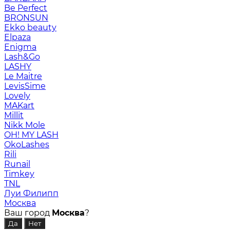
Be Perfect
BRONSUN
Ekko beauty
Elpaza
Enigma
Lash&Go
LASHY
Le Maitre
LevisSime
Lovely
MAKart
Millit
Nikk Mole
OH! MY LASH
OkoLashes
Rili
Runail
Timkey
TNL
Луи Филипп
Москва
Ваш город
Москва
?