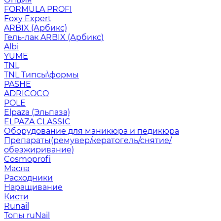
FORMULA PROFI
Foxy Expert
ARBIX (Арбикс)
Гель-лак ARBIX (Арбикс)
Albi
YUME
TNL
TNL Типсы\формы
PASHE
ADRICOCO
POLE
Elpaza (Эльпаза)
ELPAZA CLASSIC
Оборудование для маникюра и педикюра
Препараты(ремувер/кератогель/снятие/
обезжиривание)
Cosmoprofi
Масла
Расходники
Наращивание
Кисти
Runail
Топы ruNail